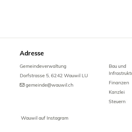
Footer
Adresse
Gemeindeverwaltung
Bau und
Infrastrukt
Dorfstrasse 5, 6242 Wauwil LU
Finanzen
gemeinde@wauwil.ch
Kanzlei
Steuern
Wauwil auf Instagram