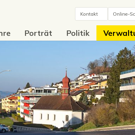
il
Kontakt
Online-Sc
tnavigation
e
Porträt
Politik
Verwaltun
hre
Porträt
Politik
Verwalt