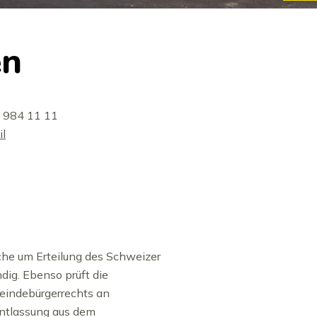
en
 984 11 11
il
che um Erteilung des Schweizer
swesen
ig. Ebenso prüft die
eindebürgerrechts an
ntlassung aus dem