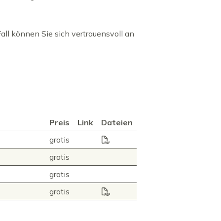
all können Sie sich vertrauensvoll an
Preis
Link
Dateien
buergerrechtskommission-vo
gratis
gratis
gratis
Merkblatt Einbürgerung.pdf
gratis