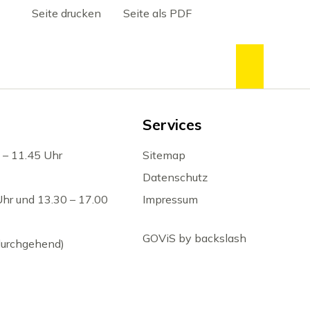
Seite drucken
Seite als PDF
zum Se
Services
 – 11.45 Uhr
Sitemap
Datenschutz
Uhr und 13.30 – 17.00
Impressum
GOViS
by
backslash
(durchgehend)