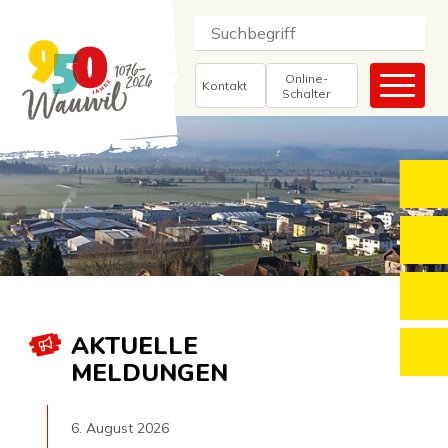
Navigieren in Wauwil
SCHNELLNAVIGATION
SUCHE
Suchbegriff
Suc
HAUP
Online-
Kontakt
Schalter
TOP
O
Z
Willkommen in Wauwil
P
AKTUELLE
D
MELDUNGEN
6. August 2026