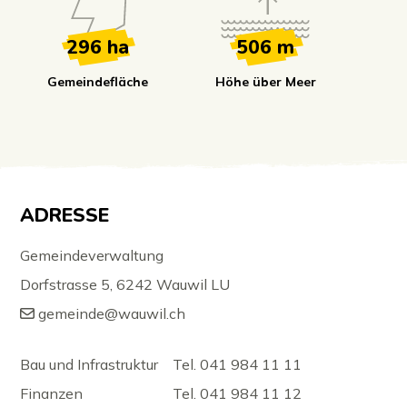
296 ha
506 m
Gemeindefläche
Höhe über Meer
Footer
ADRESSE
Gemeindeverwaltung
Dorfstrasse 5, 6242 Wauwil LU
gemeinde@wauwil.ch
Bau und Infrastruktur
Tel. 041 984 11 11
Finanzen
Tel. 041 984 11 12