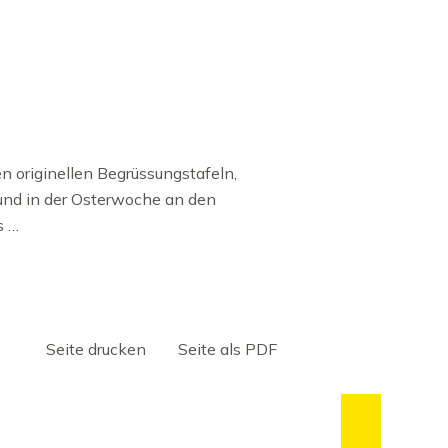
en originellen Begrüssungstafeln,
 und in der Osterwoche an den
s …
Seite drucken
Seite als PDF
zum Se