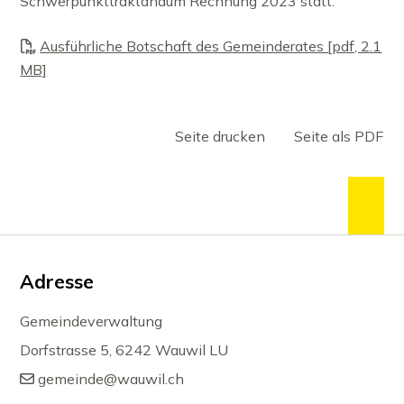
Schwerpunkttraktandum Rechnung 2023 statt.
Ausführliche Botschaft des Gemeinderates [pdf, 2.1
MB]
Seite drucken
Seite als PDF
zum
Footer
Adresse
Gemeindeverwaltung
Dorfstrasse 5, 6242 Wauwil LU
gemeinde@wauwil.ch