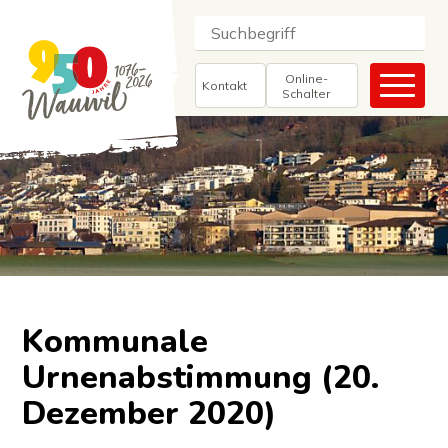
Navigieren in Wauwil
Schnellnavigation
Suche
Suchbegriff
Suc
Haupt
Online-
Kontakt
Schalter
Kommunale
Urnenabstimmung (20.
Dezember 2020)