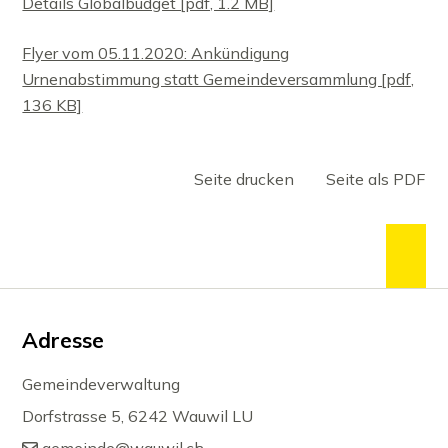
Details Globalbudget [pdf, 1.2 MB]
Flyer vom 05.11.2020: Ankündigung
Urnenabstimmung statt Gemeindeversammlung [pdf,
136 KB]
Seite drucken
Seite als PDF
zum
Footer
Adresse
Gemeindeverwaltung
Dorfstrasse 5, 6242 Wauwil LU
gemeinde@wauwil.ch