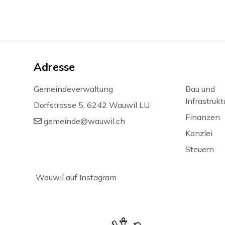
Footer
Adresse
Gemeindeverwaltung
Bau und
Infrastrukt
Dorfstrasse 5, 6242 Wauwil LU
Finanzen
gemeinde@wauwil.ch
Kanzlei
Steuern
Wauwil auf Instagram
Partner