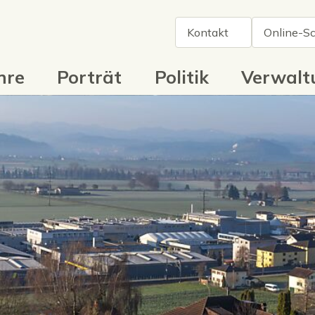
il
Kontakt
Online-Sc
tnavigation
e
Porträt
Politik
Verwaltun
hre
Porträt
Politik
Verwalt