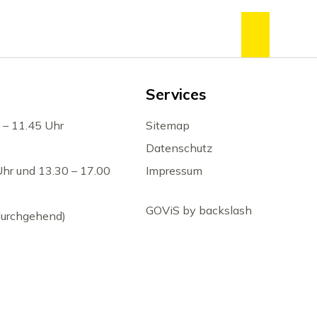
zum Se
Services
 – 11.45 Uhr
Sitemap
Datenschutz
Uhr und 13.30 – 17.00
Impressum
GOViS
by
backslash
(durchgehend)