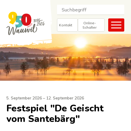
Navigieren in Wauwil
Schnellnavigation
Suche
Suchbegriff
Suc
Haupt
Online-
Kontakt
Schalter
5. September 2026
– 12. September 2026
Festspiel "De Geischt
vom Santebärg"