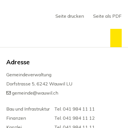
Seite drucken
Seite als PDF
zum
Footer
Adresse
Gemeindeverwaltung
Dorfstrasse 5, 6242 Wauwil LU
gemeinde@wauwil.ch
Bau und Infrastruktur
Tel. 041 984 11 11
Finanzen
Tel. 041 984 11 12
Kanzlei
Tel. 041 984 11 11